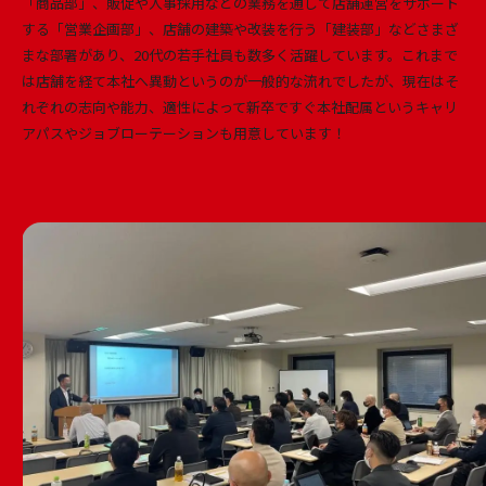
「商品部」、販促や人事採用などの業務を通して店舗運営をサポート
する「営業企画部」、店舗の建築や改装を行う「建装部」などさまざ
まな部署があり、20代の若手社員も数多く活躍しています。これまで
は店舗を経て本社へ異動というのが一般的な流れでしたが、現在はそ
れぞれの志向や能力、適性によって新卒ですぐ本社配属というキャリ
アパスやジョブローテーションも用意しています！