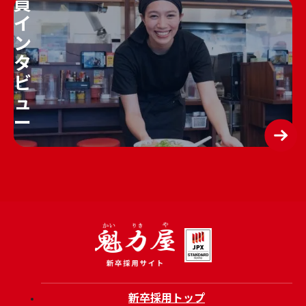
員
イ
ン
タ
ビ
ュ
ー
新卒採用トップ