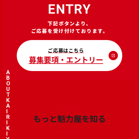
ENTRY
下記ボタンより、
ご応募を受け付けております。
ご応募はこちら
募集要項・エントリー
A
B
O
U
T
K
A
OTHER
I
もっと魁力屋を知る
R
I
K
I