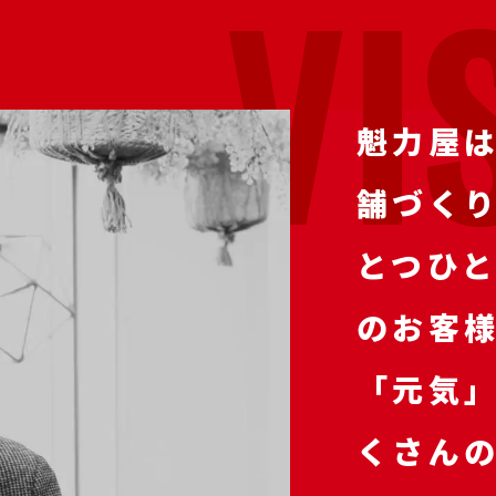
V
I
魁力屋
舗づく
とつひ
のお客
「元気
くさん