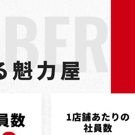
M
B
E
R
る
魁
力
屋