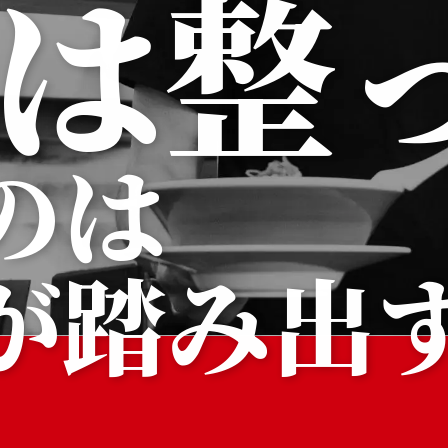
は
整
の
は
が
踏
み
出