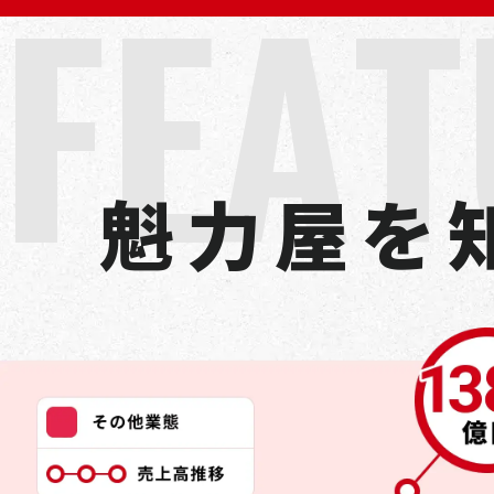
F
E
A
T
魁
力
屋
を