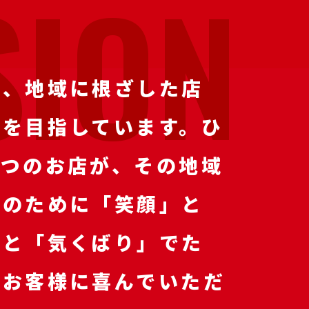
S
I
O
N
は、地域に根ざした店
りを目指しています。
ひ
とつのお店が、その地域
様のために「笑顔」と
」と「気くばり」でた
のお客様に喜んでいただ