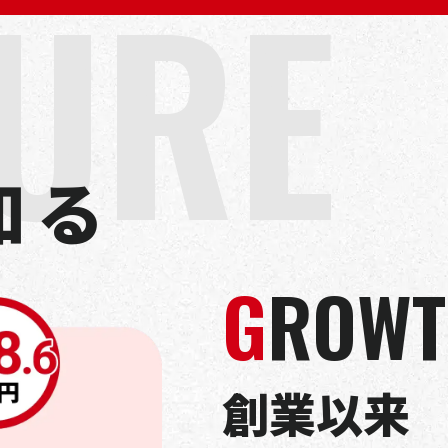
U
R
E
知
る
GROW
創業以来