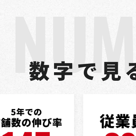
N
U
数
字
で
見