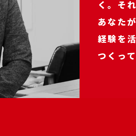
く。
そ
あなた
経験を
つくっ