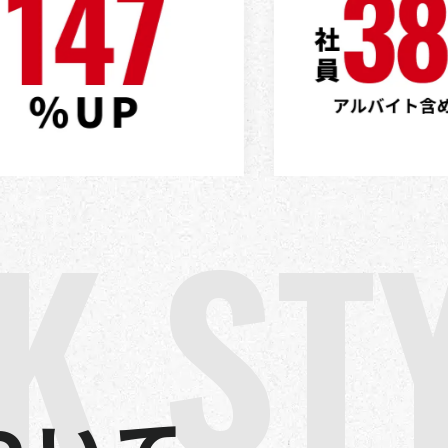
K
S
T