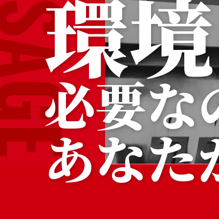
ESSAGE
環
境
必
要
な
あ
な
た