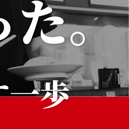
っ
た
。
す
一
歩