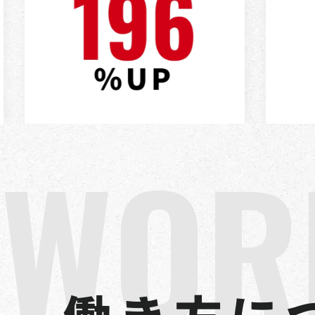
W
O
R