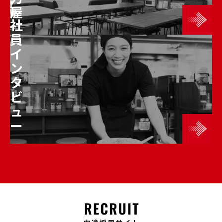
E
屋
W
社
員
イ
ン
タ
ビ
ュ
ー