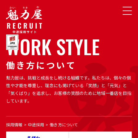
W
O
R
K
S
T
Y
L
E
働
き
方
に
つ
い
て
魁力屋は、挑戦と成長をし続ける組織です。
私たちは、個々の個
性や才能を尊重し、理念にも掲げている「笑顔」と「元気」と
「気くばり」を追求し、
お客様の笑顔のために地域一番店を目指
しています。
採用情報
中途採用
働き方について