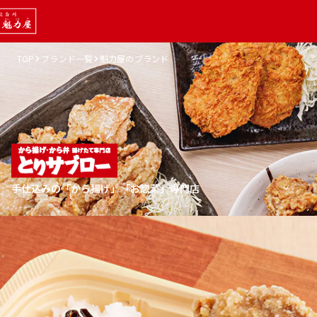
TOP
ブランド一覧
魁力屋のブランド
手仕込みの
「から揚げ」「お惣菜」専門店