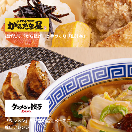
揚げたて「から揚げ」と
手づくり「出汁巻」
「タンメン」を京都の醤油ベースに
独自アレンジ