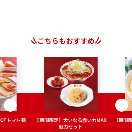
こちらもおすすめ
OTトマト麺
【期間限定】大いなる赤い力MAX
【期間
魁力セット