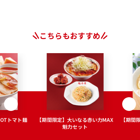
こちらもおすすめ
OTトマト麺
【期間限定】大いなる赤い力MAX
【期間
魁力セット