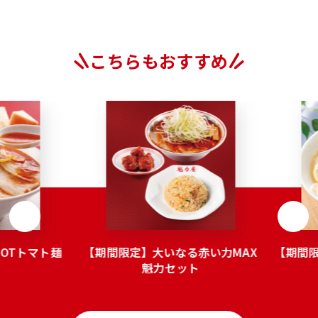
こちらもおすすめ
OTトマト麺
【期間限定】大いなる赤い力MAX
【期間
魁力セット