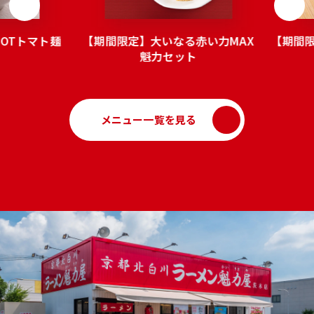
OTトマト麺
【期間限定】大いなる赤い力MAX
【期間
魁力セット
メニュー一覧を見る