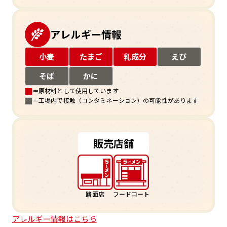
アレルギー情報
小麦
たまご
乳成分
えび
そば
かに
＝原材料として使用しています
＝工場内で接触（コンタミネーション）の可能性があります
販売店舗
路面店
フードコート
アレルギー情報はこちら