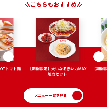
こちらもおすすめ
OTトマト麺
【期間限定】大いなる赤い力MAX
【期間
魁力セット
メニュー一覧を見る