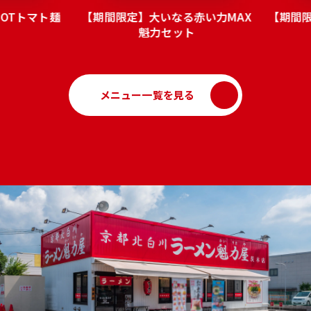
OTトマト麺
【期間限定】大いなる赤い力MAX
【期間
魁力セット
メニュー一覧を見る