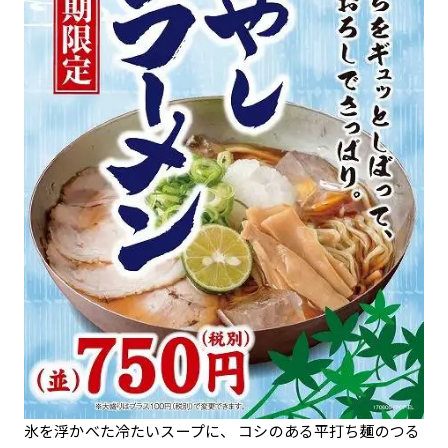
氷を浮かべた冷たいスープに、 コシのある平打ち麺のつる