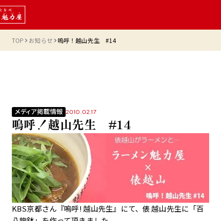
TOP
お知らせ
嗚呼！越山先生 #14
メディア掲載情報
2010.02.17
嗚呼！越山先生 #14
KBS京都さん『嗚呼! 越山先生』にて、俵 越山先生に「百
八龍鉢」を作って頂きました。