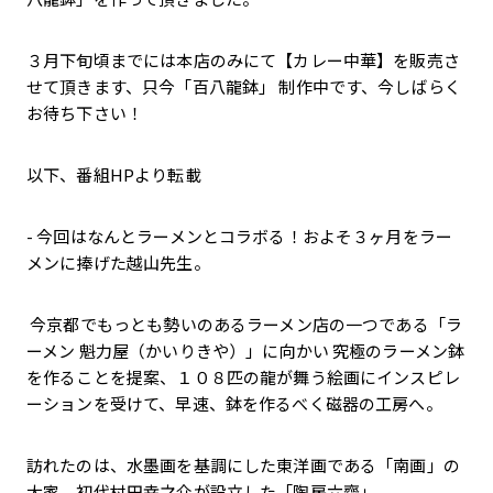
３月下旬頃までには本店のみにて【カレー中華】を販売さ
せて頂きます、只今「百八龍鉢」 制作中です、今しばらく
お待ち下さい！
以下、番組HPより転載
- 今回はなんとラーメンとコラボる！およそ３ヶ月をラー
メンに捧げた越山先生。
今京都でもっとも勢いのあるラーメン店の一つである「ラ
ーメン 魁力屋（かいりきや）」に向かい 究極のラーメン鉢
を作ることを提案、１０８匹の龍が舞う絵画にインスピレ
ーションを受けて、早速、鉢を作るべく磁器の工房へ。
訪れたのは、水墨画を基調にした東洋画である「南画」の
大家、初代村田幸之介が設立した「陶房六齋」。