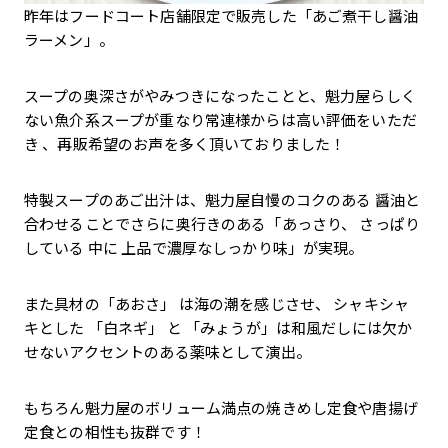
昨年はフードコート店舗限定で販売した「あご煮干し醤油
ラーメン」。
スープの奥深さがやみつきになったことと、魁力屋らしく
ない魚介系スープが重なり常連様からは高い評価をいただ
き 、再販希望のお声を多く頂いておりました！
特製スープのあご出汁は、魁力屋自慢のコクのある 醤油と
合わせることでさらに奥行きのある「あっさり、 さっぱり
している 中に 上品で濃厚なしっかり味」が実現。
また具材の「あおさ」 は海の潮を感じさせ、 シャキシャ
キとした 「白ネギ」 と 「みょうが」は和風だしには欠か
せないアクセントのある薬味として演出。
もちろん魁力屋のボリューム満点の焼きめし定食や唐揚げ
定食との相性も抜群です！