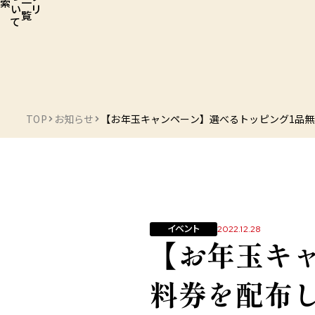
索
一
い
リ
覧
て
TOP
お知らせ
【お年玉キャンペーン】選べるトッピング1品無料
イベント
2022.12.28
【お年玉キ
料券を配布し