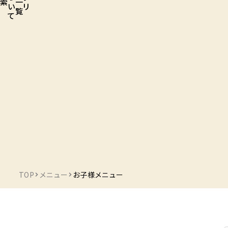
索
一
い
リ
覧
て
TOP
メニュー
お子様メニュー